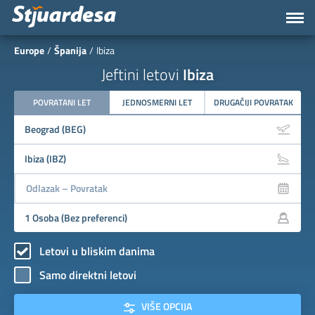
Europe
Španija
Ibiza
Jeftini letovi
Ibiza
POVRATANI LET
JEDNOSMERNI LET
DRUGAČIJI POVRATAK
Letovi u bliskim danima
Samo direktni letovi
VIŠE OPCIJA