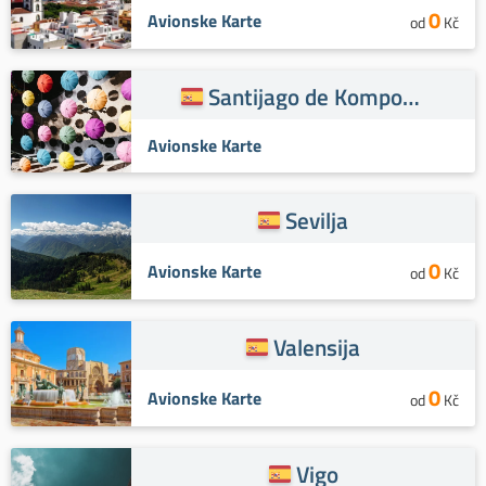
0
Avionske Karte
od
Kč
Santijago de Kompostela
Avionske Karte
Sevilja
0
Avionske Karte
od
Kč
Valensija
0
Avionske Karte
od
Kč
Vigo