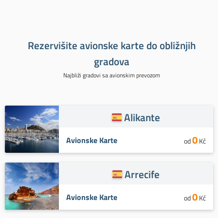
Rezervišite avionske karte do obližnjih
gradova
Najbliži gradovi sa avionskim prevozom
Alikante
0
Avionske Karte
od
Kč
Arrecife
0
Avionske Karte
od
Kč