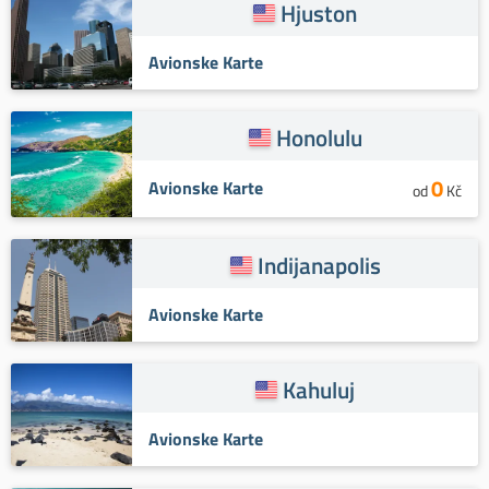
Hjuston
Avionske Karte
Honolulu
0
Avionske Karte
od
Kč
Indijanapolis
Avionske Karte
Kahuluj
Avionske Karte