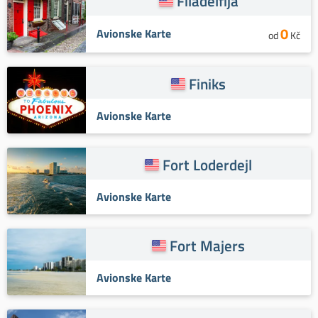
Filadelfija
0
Avionske Karte
od
Kč
Finiks
Avionske Karte
Fort Loderdejl
Avionske Karte
Fort Majers
Avionske Karte