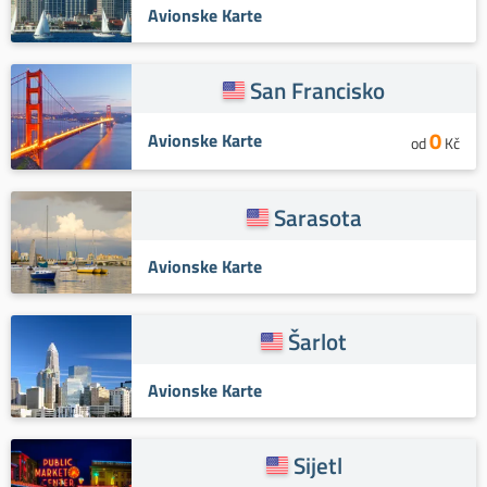
Avionske Karte
San Francisko
0
Avionske Karte
od
Kč
Sarasota
Avionske Karte
Šarlot
Avionske Karte
Sijetl