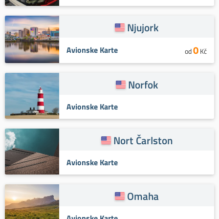
Njujork
0
Avionske Karte
od
Kč
Norfok
Avionske Karte
Nort Čarlston
Avionske Karte
Omaha
Avionske Karte