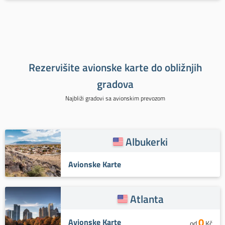
Rezervišite avionske karte do obližnjih
gradova
Najbliži gradovi sa avionskim prevozom
Albukerki
Avionske Karte
Atlanta
0
Avionske Karte
od
Kč