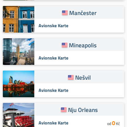
Mančester
Avionske Karte
Mineapolis
Avionske Karte
Nešvil
Avionske Karte
Nju Orleans
0
Avionske Karte
od
Kč