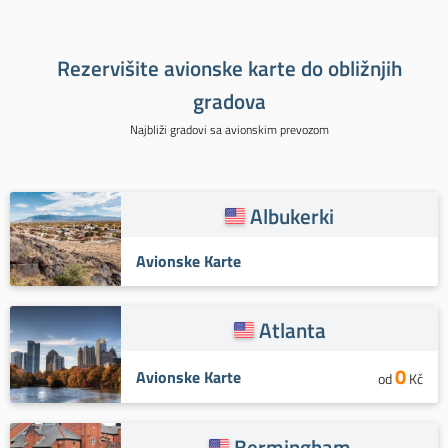
Rezervišite avionske karte do obližnjih
gradova
Najbliži gradovi sa avionskim prevozom
Albukerki
Avionske Karte
Atlanta
0
Avionske Karte
od
Kč
Bermingham