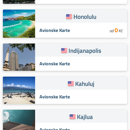
Honolulu
0
Avionske Karte
od
Kč
Indijanapolis
Avionske Karte
Kahuluj
Avionske Karte
Kajlua
Avionske Karte