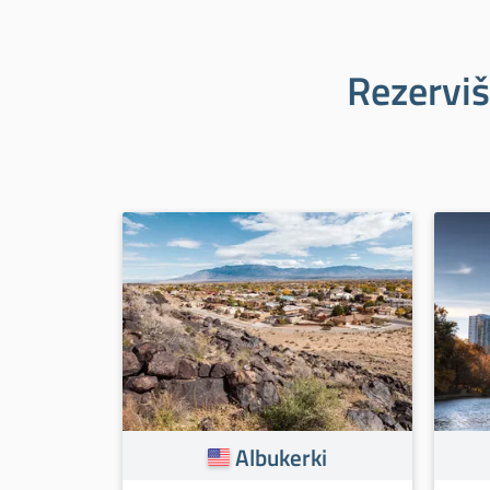
Rezerviš
Albukerki