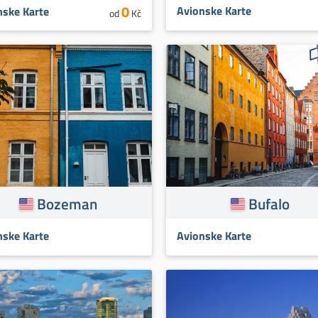
0
Avionske Karte
nske Karte
od
Kč
Bozeman
Bufalo
nske Karte
Avionske Karte