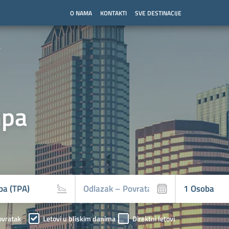
O NAMA
KONTAKTI
SVE DESTINACIJE
a
pa
ovratak
Letovi u bliskim danima
Direktni letovi