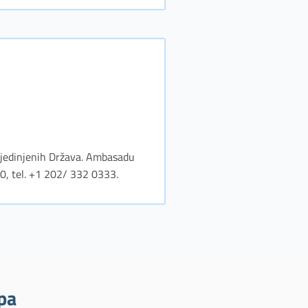
m Sjedinjenih Država. Ambasadu
0, tel. +1 202/ 332 0333.
pa