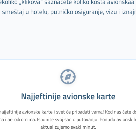
oliko „klikova“ saznaćete koliko košta avionskaa k
meštaj u hotelu, putničko osiguranje, vizu i iznaj
Najjeftinije avionske karte
najjeftinije avionske karte i svet će pripadati vama! Kod nas ćete d
a i aerodromima. Ispunite svoj san o putovanju. Ponudu avionskih 
aktualizujemo svaki minut.