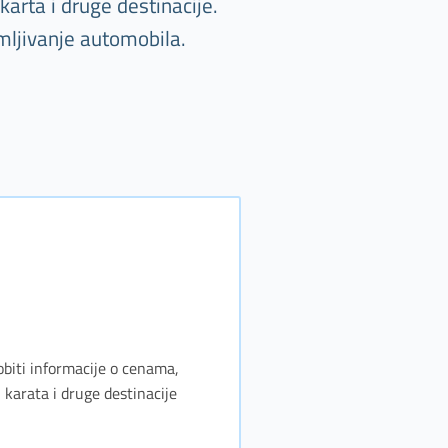
arta i druge destinacije.
mljivanje automobila.
obiti informacije o cenama,
karata i druge destinacije