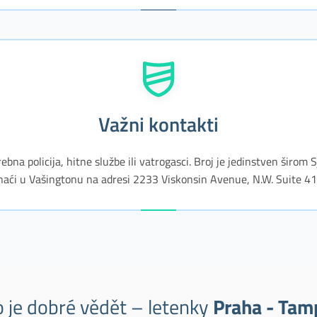
Važni kontakti
bna policija, hitne službe ili vatrogasci. Broj je jedinstven širo
naći u Vašingtonu na adresi 2233 Viskonsin Avenue, N.W. Suite 41
o je dobré vědět – letenky
Praha - Tam