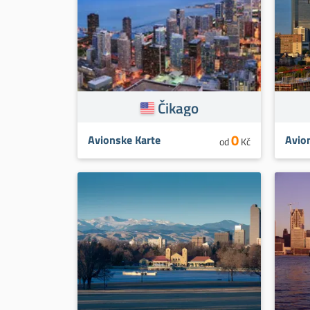
Čikago
0
Avionske Karte
Avio
od
Kč