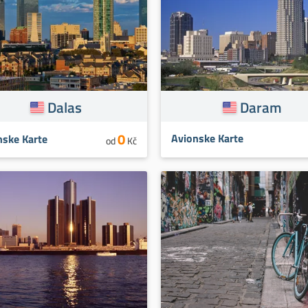
Dalas
Daram
0
Avionske Karte
nske Karte
od
Kč