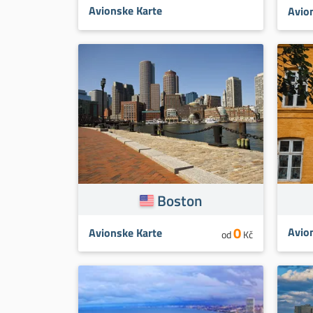
Avionske Karte
Avio
Boston
0
Avio
Avionske Karte
od
Kč