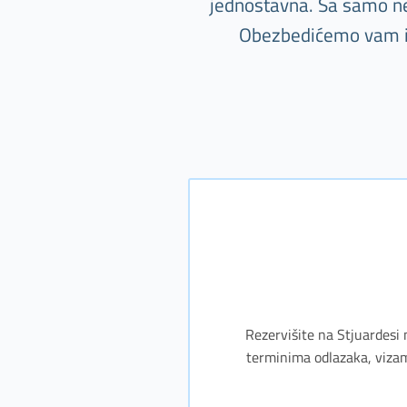
jednostavna. Sa samo nek
Obezbedićemo vam i s
Rezervišite na Stjuardesi 
terminima odlazaka, vizam