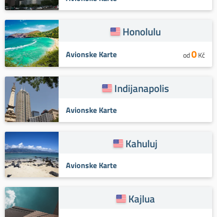
Honolulu
0
Avionske Karte
od
Kč
Indijanapolis
Avionske Karte
Kahuluj
Avionske Karte
Kajlua