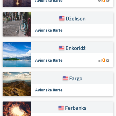
0
Avionske Karte
od
Kč
Džekson
Avionske Karte
Enkoridž
0
Avionske Karte
od
Kč
Fargo
Avionske Karte
Ferbanks