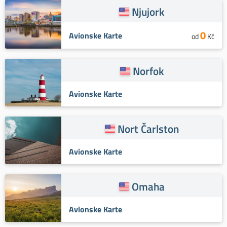
Njujork
0
Avionske Karte
od
Kč
Norfok
Avionske Karte
Nort Čarlston
Avionske Karte
Omaha
Avionske Karte