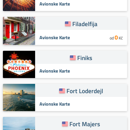
Avionske Karte
Filadelfija
0
Avionske Karte
od
Kč
Finiks
Avionske Karte
Fort Loderdejl
Avionske Karte
Fort Majers