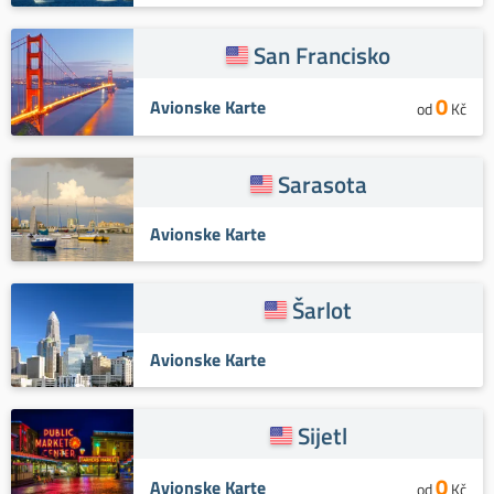
San Francisko
0
Avionske Karte
od
Kč
Sarasota
Avionske Karte
Šarlot
Avionske Karte
Sijetl
0
Avionske Karte
od
Kč