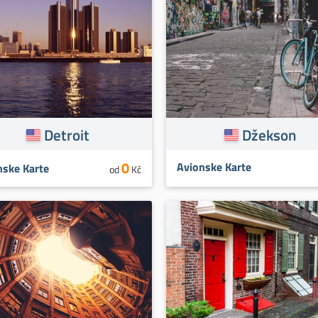
Detroit
Džekson
0
Avionske Karte
nske Karte
od
Kč