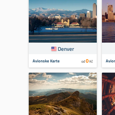
Denver
0
Avionske Karte
Avio
od
Kč