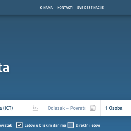
O NAMA
KONTAKTI
SVE DESTINACIJE
ta
ovratak
Letovi u bliskim danima
Direktni letovi