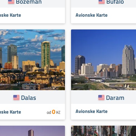
Bozeman
Bufalo
nske Karte
Avionske Karte
Dalas
Daram
0
Avionske Karte
nske Karte
od
Kč