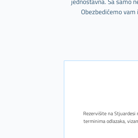
jednostavna. Sa samo nek
Obezbedićemo vam i s
Rezervišite na Stjuardesi 
terminima odlazaka, vizam