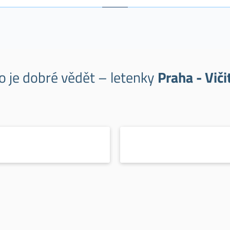
o je dobré vědět – letenky
Praha - Viči