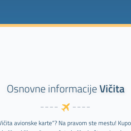
Osnovne informacije
Vičita
Vičita avionske karte“? Na pravom ste mestu! Kupov