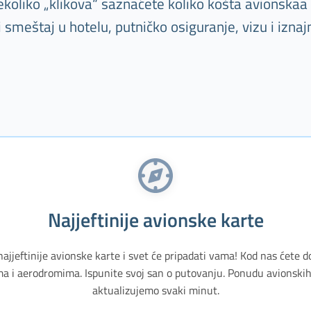
oliko „klikova“ saznaćete koliko košta avionskaa k
meštaj u hotelu, putničko osiguranje, vizu i iznaj
Najjeftinije avionske karte
najjeftinije avionske karte i svet će pripadati vama! Kod nas ćete d
a i aerodromima. Ispunite svoj san o putovanju. Ponudu avionskih 
aktualizujemo svaki minut.