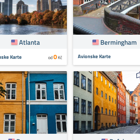
Atlanta
Bermingham
0
Avionske Karte
nske Karte
od
Kč