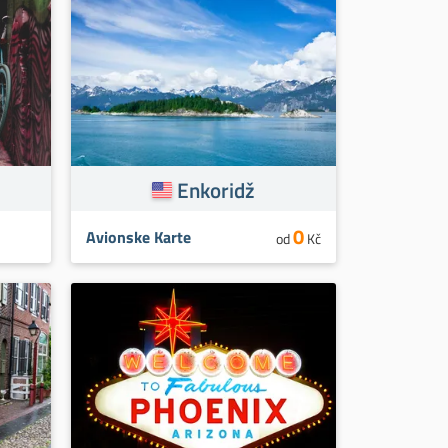
Enkoridž
0
Avionske Karte
od
Kč