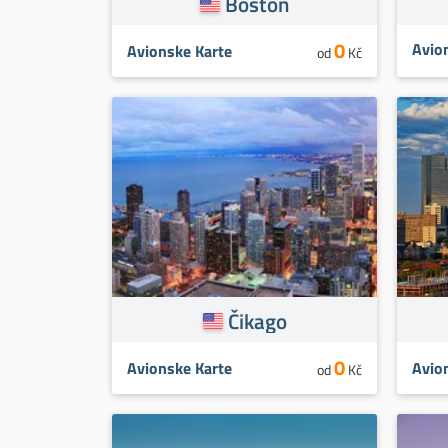
Boston
0
Avio
Avionske Karte
od
Kč
Čikago
0
Avionske Karte
Avio
od
Kč