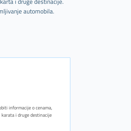
arta i druge destinacije.
mljivanje automobila.
obiti informacije o cenama,
karata i druge destinacije