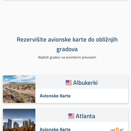
Rezervišite avionske karte do obližnjih
gradova
Najbliži gradovi sa avionskim prevozom
Albukerki
Avionske Karte
Atlanta
0
Avionske Karte
od
Kč