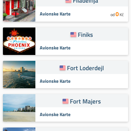
Filadelfija
0
Avionske Karte
od
Kč
Finiks
Avionske Karte
Fort Loderdejl
Avionske Karte
Fort Majers
Avionske Karte