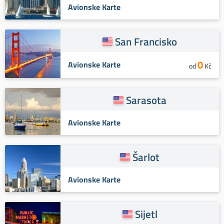
Avionske Karte
San Francisko
0
Avionske Karte
od
Kč
Sarasota
Avionske Karte
Šarlot
Avionske Karte
Sijetl