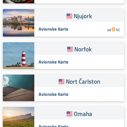
Njujork
0
Avionske Karte
od
Kč
Norfok
Avionske Karte
Nort Čarlston
Avionske Karte
Omaha
Avionske Karte