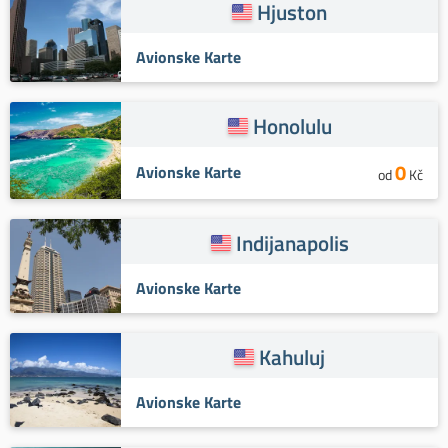
Hjuston
Avionske Karte
Honolulu
0
Avionske Karte
od
Kč
Indijanapolis
Avionske Karte
Kahuluj
Avionske Karte