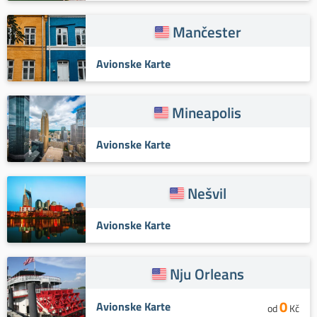
Mančester
Avionske Karte
Mineapolis
Avionske Karte
Nešvil
Avionske Karte
Nju Orleans
0
Avionske Karte
od
Kč