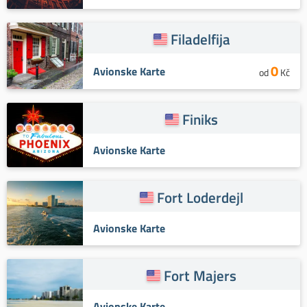
Filadelfija
0
Avionske Karte
od
Kč
Finiks
Avionske Karte
Fort Loderdejl
Avionske Karte
Fort Majers
Avionske Karte