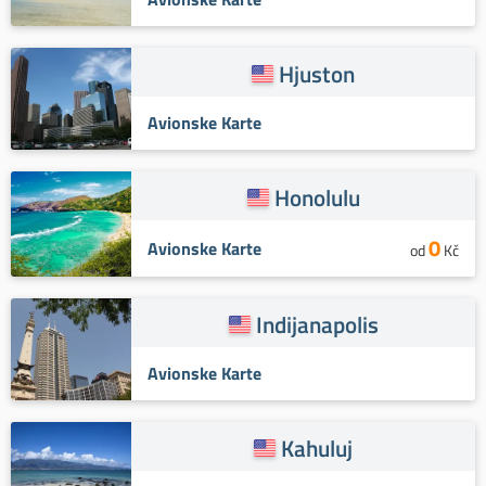
Hjuston
Avionske Karte
Honolulu
0
Avionske Karte
od
Kč
Indijanapolis
Avionske Karte
Kahuluj