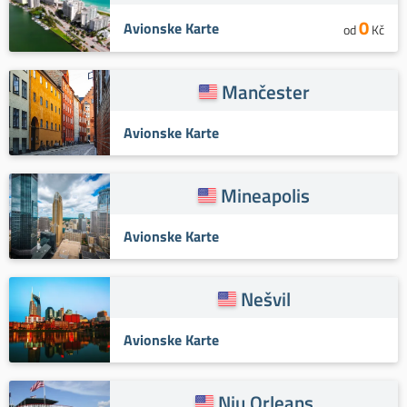
0
Avionske Karte
od
Kč
Mančester
Avionske Karte
Mineapolis
Avionske Karte
Nešvil
Avionske Karte
Nju Orleans