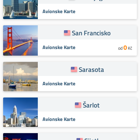
Avionske Karte
San Francisko
0
Avionske Karte
od
Kč
Sarasota
Avionske Karte
Šarlot
Avionske Karte