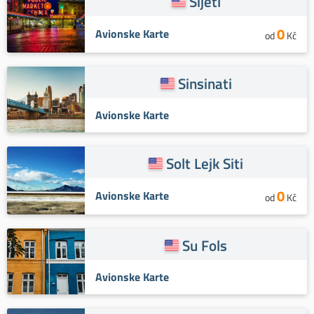
Sijetl
0
Avionske Karte
od
Kč
Sinsinati
Avionske Karte
Solt Lejk Siti
0
Avionske Karte
od
Kč
Su Fols
Avionske Karte