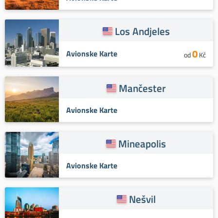
Los Andjeles
0
Avionske Karte
od
Kč
Mančester
Avionske Karte
Mineapolis
Avionske Karte
Nešvil