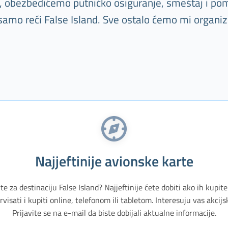
tu, obezbedićemo putničko osiguranje, smeštaj i pom
samo reći False Island. Sve ostalo ćemo mi organiz
Najjeftinije avionske karte
te za destinaciju False Island? Najjeftinije ćete dobiti ako ih kupit
isati i kupiti online, telefonom ili tabletom. Interesuju vas akci
Prijavite se na e-mail da biste dobijali aktualne informacije.