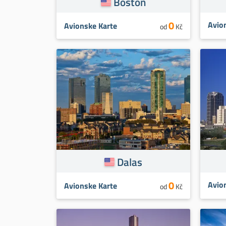
Boston
0
Avio
Avionske Karte
od
Kč
Dalas
0
Avio
Avionske Karte
od
Kč