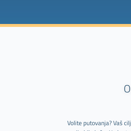
O
Volite putovanja? Vaš ci