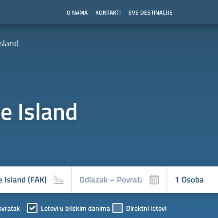
O NAMA
KONTAKTI
SVE DESTINACIJE
Island
e Island
ovratak
Letovi u bliskim danima
Direktni letovi