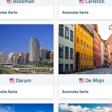
Bozeman
Čarlston
nske Karte
Avionske Karte
Daram
De Mojn
nske Karte
Avionske Karte