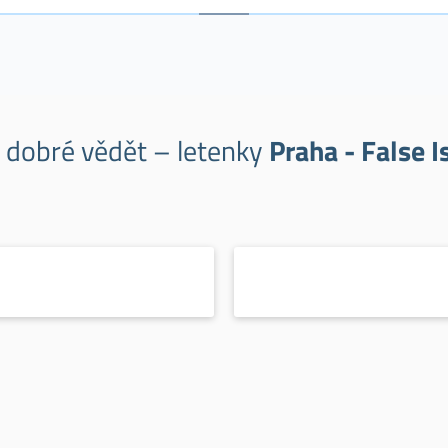
e dobré vědět – letenky
Praha - False I