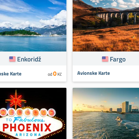
Enkoridž
Fargo
0
Avionske Karte
nske Karte
od
Kč