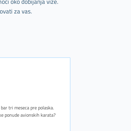
oći oko dobijanja vize.
ovati za vas.
e bar tri meseca pre polaska.
jske ponude avionskih karata?