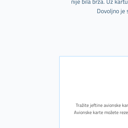
nije bila brža. Uz kar
Dovoljno je 
Tražite jeftine avionske kar
Avionske karte možete rezerv