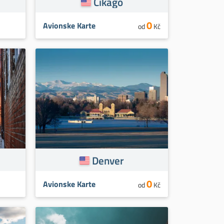
Čikago
0
Avionske Karte
od
Kč
Denver
0
Avionske Karte
od
Kč