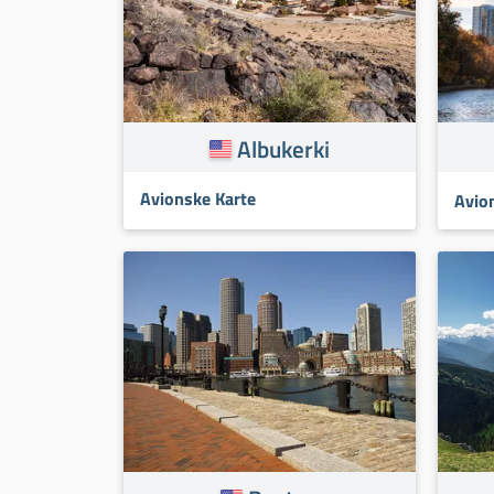
Albukerki
Avionske Karte
Avio