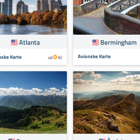
Atlanta
Bermingham
0
Avionske Karte
nske Karte
od
Kč