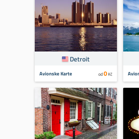
Detroit
0
Avionske Karte
Avio
od
Kč