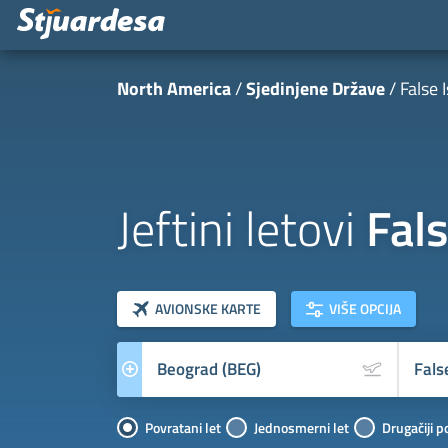
North America
Sjedinjene Države
False 
Jeftini letovi
Fals
klasa letova
Prevoznik
AVIONSKE KARTE
VIŠE OPCIJA
Povratani let
Jednosmerni let
Drugačiji p