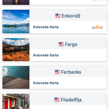
Enkoridž
0
Avionske Karte
od
Kč
Fargo
Avionske Karte
Ferbanks
Avionske Karte
Filadelfija