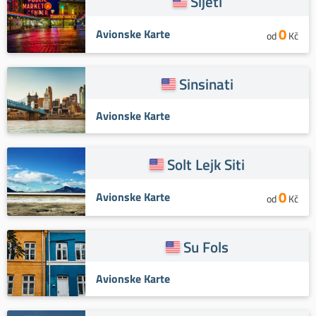
Sijetl
0
Avionske Karte
od
Kč
Sinsinati
Avionske Karte
Solt Lejk Siti
0
Avionske Karte
od
Kč
Su Fols
Avionske Karte