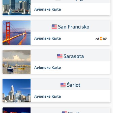
Avionske Karte
San Francisko
0
Avionske Karte
od
Kč
Sarasota
Avionske Karte
Šarlot
Avionske Karte