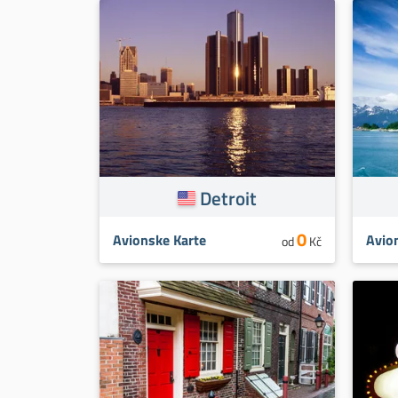
Detroit
0
Avionske Karte
Avio
od
Kč