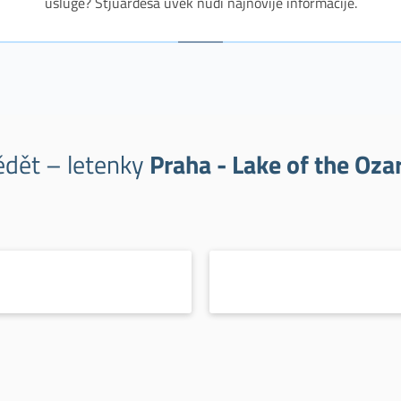
usluge? Stjuardesa uvek nudi najnovije informacije.
ědět – letenky
Praha - Lake of the Oza