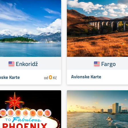
Enkoridž
Fargo
0
Avionske Karte
nske Karte
od
Kč