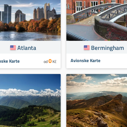
Atlanta
Bermingham
0
Avionske Karte
nske Karte
od
Kč