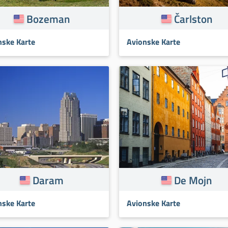
Bozeman
Čarlston
nske Karte
Avionske Karte
Daram
De Mojn
nske Karte
Avionske Karte