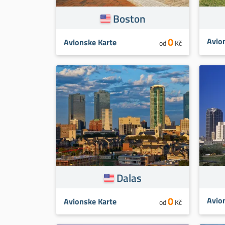
Boston
0
Avio
Avionske Karte
od
Kč
Dalas
0
Avio
Avionske Karte
od
Kč