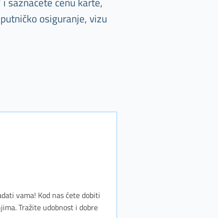
 i saznaćete cenu karte,
putničko osiguranje, vizu
adati vama! Kod nas ćete dobiti
jima. Tražite udobnost i dobre