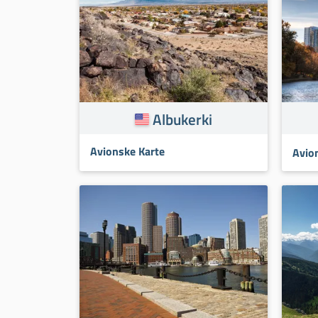
Albukerki
Avionske Karte
Avio