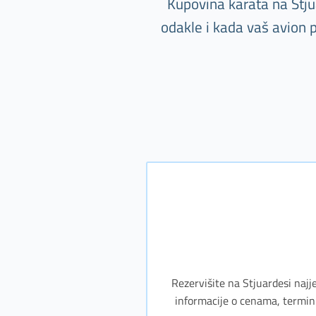
Kupovina karata na Stju
odakle i kada vaš avion 
Rezervišite na Stjuardesi najj
informacije o cenama, termini