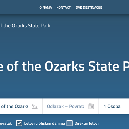
O NAMA
KONTAKTI
SVE DESTINACIJE
f the Ozarks State Park
e of the Ozarks State 
ovratak
Letovi u bliskim danima
Direktni letovi