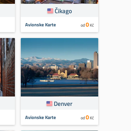
Čikago
0
Avionske Karte
od
Kč
Denver
0
Avionske Karte
od
Kč