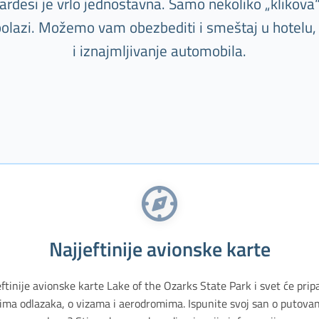
ardesi je vrlo jednostavna. Samo nekoliko „klikova“
polazi. Možemo vam obezbediti i smeštaj u hotelu, 
i iznajmljivanje automobila.
Najjeftinije avionske karte
eftinije avionske karte Lake of the Ozarks State Park i svet će prip
ma odlazaka, o vizama i aerodromima. Ispunite svoj san o putovan