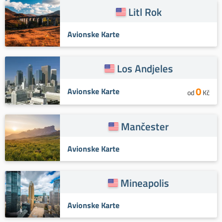
Litl Rok
Avionske Karte
Los Andjeles
0
Avionske Karte
od
Kč
Mančester
Avionske Karte
Mineapolis
Avionske Karte