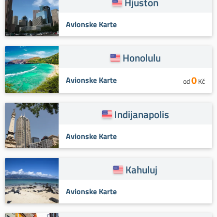
Hjuston
Avionske Karte
Honolulu
0
Avionske Karte
od
Kč
Indijanapolis
Avionske Karte
Kahuluj
Avionske Karte