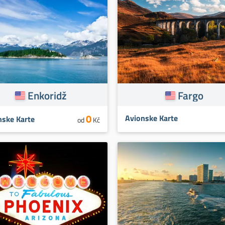
Enkoridž
Fargo
0
Avionske Karte
nske Karte
od
Kč