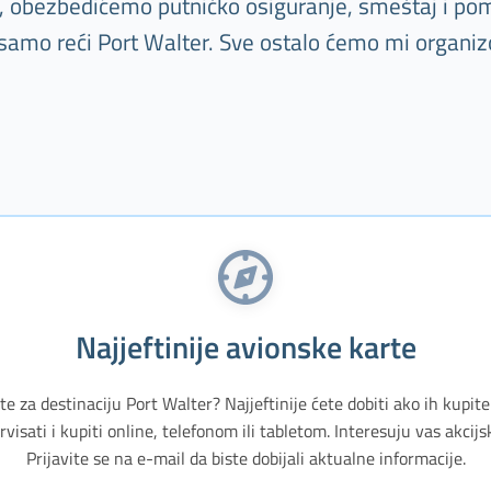
tu, obezbedićemo putničko osiguranje, smeštaj i pom
 samo reći Port Walter. Sve ostalo ćemo mi organizo
Najjeftinije avionske karte
te za destinaciju Port Walter? Najjeftinije ćete dobiti ako ih kupit
isati i kupiti online, telefonom ili tabletom. Interesuju vas akci
Prijavite se na e-mail da biste dobijali aktualne informacije.