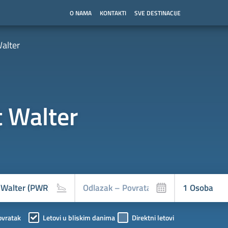
O NAMA
KONTAKTI
SVE DESTINACIJE
alter
t Walter
ovratak
Letovi u bliskim danima
Direktni letovi