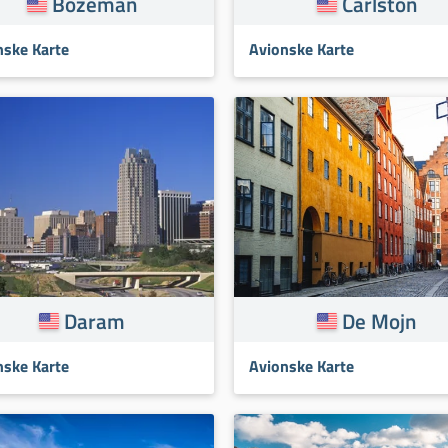
Bozeman
Čarlston
nske Karte
Avionske Karte
Daram
De Mojn
nske Karte
Avionske Karte