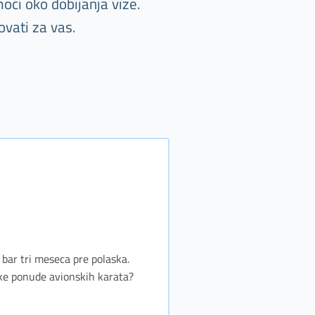
oći oko dobijanja vize.
vati za vas.
e bar tri meseca pre polaska.
jske ponude avionskih karata?