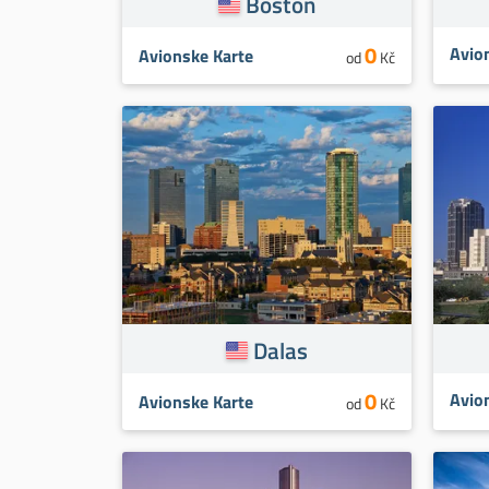
Boston
0
Avio
Avionske Karte
od
Kč
Dalas
0
Avio
Avionske Karte
od
Kč