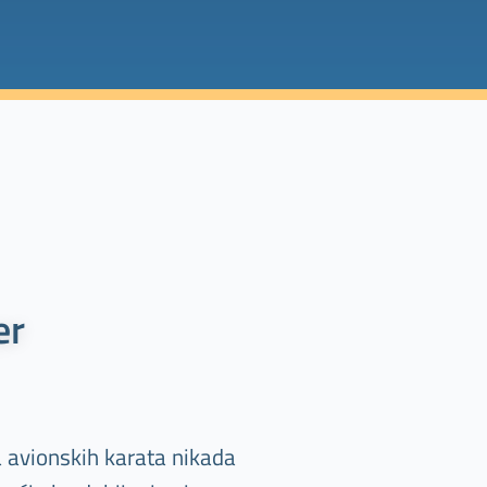
er
a avionskih karata nikada