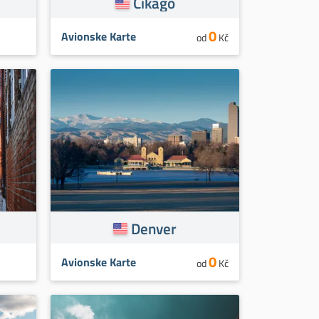
Čikago
0
Avionske Karte
od
Kč
Denver
0
Avionske Karte
od
Kč