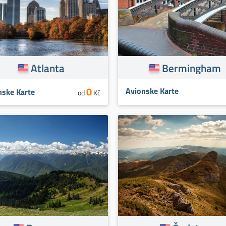
Atlanta
Bermingham
0
Avionske Karte
nske Karte
od
Kč