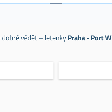
e dobré vědět – letenky
Praha - Port W