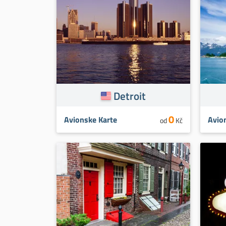
Detroit
0
Avionske Karte
Avio
od
Kč