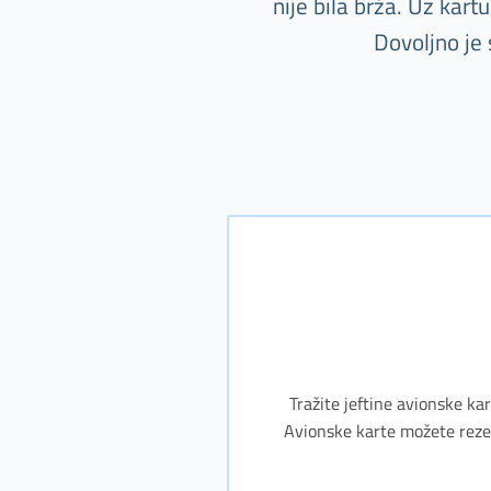
nije bila brža. Uz kar
Dovoljno je
Tražite jeftine avionske kar
Avionske karte možete rezerv