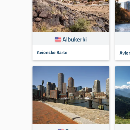
Albukerki
Avionske Karte
Avio