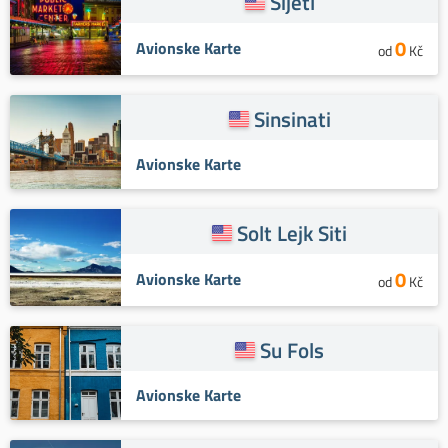
Sijetl
0
Avionske Karte
od
Kč
Sinsinati
Avionske Karte
Solt Lejk Siti
0
Avionske Karte
od
Kč
Su Fols
Avionske Karte