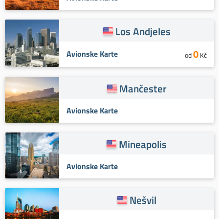
Los Andjeles
0
Avionske Karte
od
Kč
Mančester
Avionske Karte
Mineapolis
Avionske Karte
Nešvil