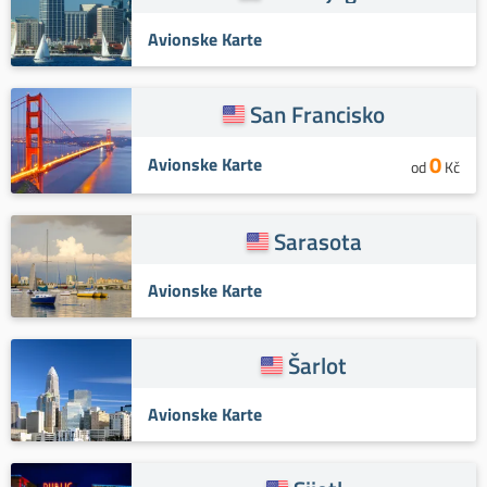
Avionske Karte
San Francisko
0
Avionske Karte
od
Kč
Sarasota
Avionske Karte
Šarlot
Avionske Karte