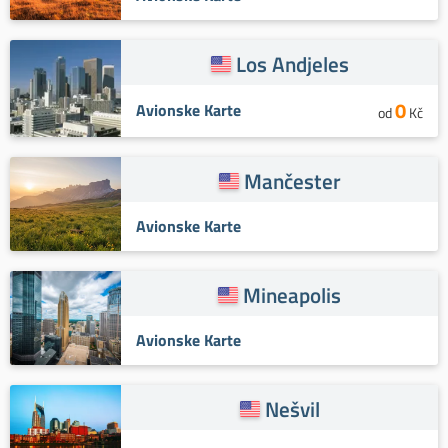
Los Andjeles
0
Avionske Karte
od
Kč
Mančester
Avionske Karte
Mineapolis
Avionske Karte
Nešvil