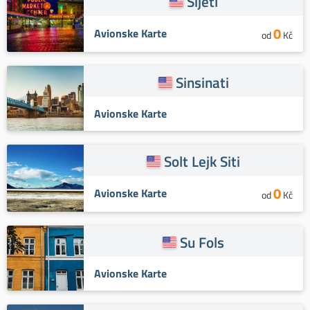
Sijetl
0
Avionske Karte
od
Kč
Sinsinati
Avionske Karte
Solt Lejk Siti
0
Avionske Karte
od
Kč
Su Fols
Avionske Karte